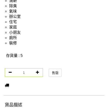
清新
除臭
氣味
辦公室
住宅
家庭
小朋友
廁所
裝修
存貨量 : 5
售罄
貨品描述