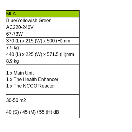
MLA
Blue/Yellowish Green
AC220-240V
67-73W
370 (L) x 215 (W) x 500 (H)mm
7.5 kg
440 (L) x 225 (W) x 571.5 (H)mm
8.9 kg
1 x Main Unit
1 x The Health Enhancer
1 x The NCCO Reactor
30-50 m
2
40 (S) / 45 (M) / 55 (H) dB