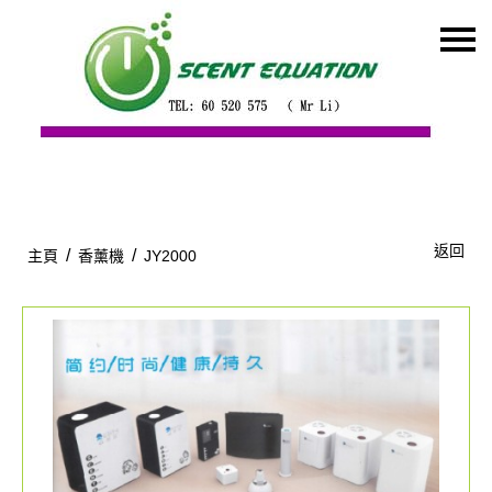
主頁
關於我們
特價貨品
貨品分類
商店資訊
返回
/
/
主頁
香薰機
JY2000
購物車
用戶
聯絡我們
貨幣
語言