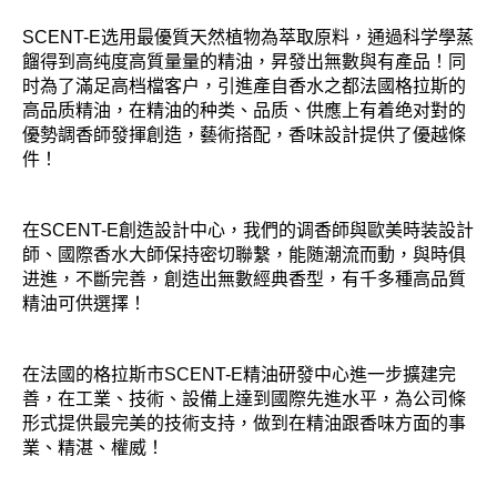
SCENT-E选用最優質天然植物為萃取原料，通過科学學蒸
餾得到高纯度高質量量的精油，昇發出無數與有產品！同
时為了滿足高档檔客户，引進產自香水之都法國格拉斯的
高品质精油，在精油的种类、品质、供應上有着绝对對的
優勢調香師發揮創造，藝術搭配，香味設計提供了優越條
件！
在SCENT-E創造設計中心，我們的调香師與歐美時装設計
師、國際香水大師保持密切聯繫，能随潮流而動，與時俱
进進，不斷完善，創造出無數經典香型，有千多種高品質
精油可供選擇！
在法國的格拉斯市SCENT-E精油研發中心進一步擴建完
善，在工業、技術、設備上達到國際先進水平，為公司條
形式提供最完美的技術支持，做到在精油跟香味方面的事
業、精湛、權威！