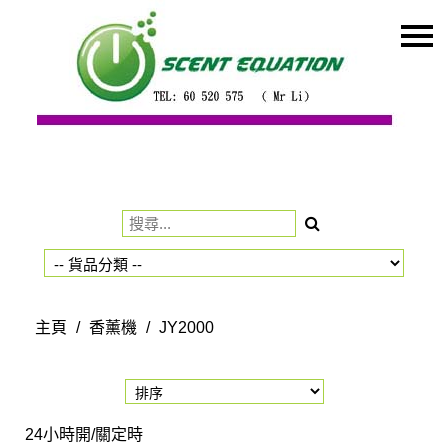
主頁
關於我們
特價貨品
貨品分類
商店資訊
購物車
用戶
主頁
/
香薰機
/
JY2000
聯絡我們
貨幣
語言
24小時開/關定時