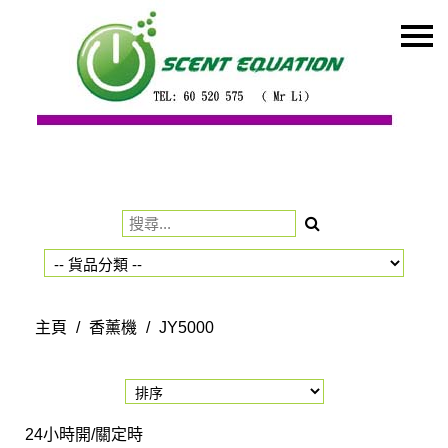
主頁
關於我們
特價貨品
貨品分類
商店資訊
購物車
用戶
主頁
/
香薰機
/
JY5000
聯絡我們
貨幣
語言
24小時開/關定時